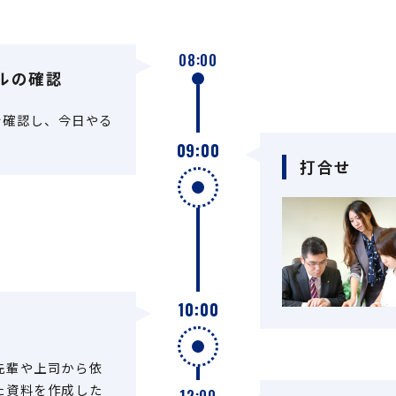
08:00
ルの確認
を確認し、今日やる
09:00
打合せ
10:00
先輩や上司から依
た資料を作成した