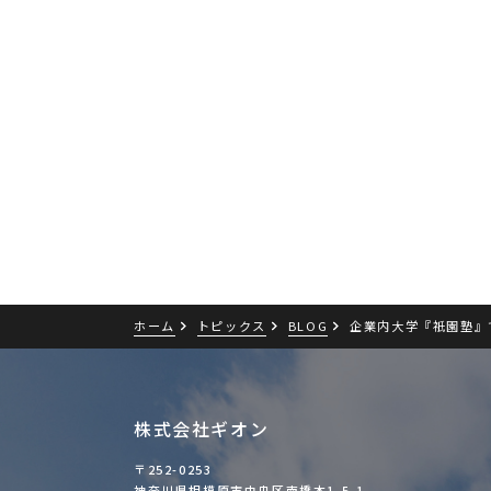
ホーム
トピックス
BLOG
企業内大学『祇󠄀園
株式会社ギオン
〒252-0253
神奈川県相模原市中央区南橋本1-5-1