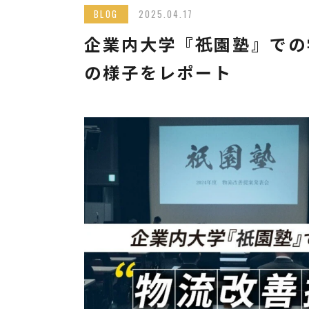
BLOG
2025.04.17
企業内大学『
󠄀園塾』
祇
の様子をレポート