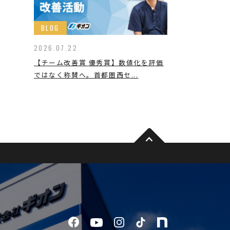
BLOG
2026.07.22
【チーム改善賞 優秀賞】数値化を評価
ではなく称賛へ。首都圏西セ...