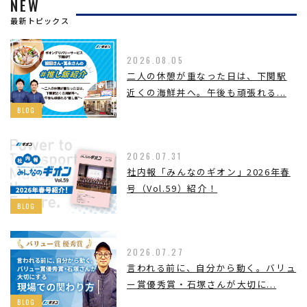
NEW
最新トピックス
2026.08.05
二人の休憩が重なった日は、下関駅
近くの海鮮丼へ。午後も頑張れる...
BLOG
2026.07.31
社内報「みんなのギオン」2026年春
号（Vol.59）紹介！
BLOG
2026.07.27
言われる前に、自分から動く。バリュ
ー賞優秀賞・石塚さんが大切に...
BLOG