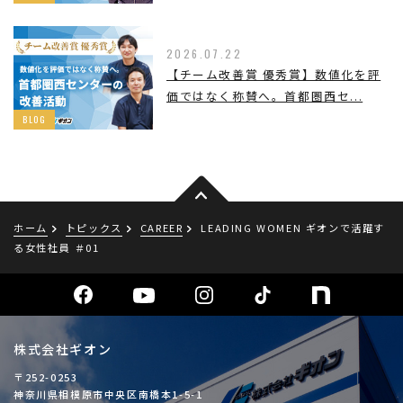
2026.07.22
【チーム改善賞 優秀賞】数値化を評
価ではなく称賛へ。首都圏西セ...
BLOG
ホーム
トピックス
CAREER
LEADING WOMEN ギオンで活躍す
る女性社員 ＃01
株式会社ギオン
〒252-0253
神奈川県相模原市中央区南橋本1-5-1