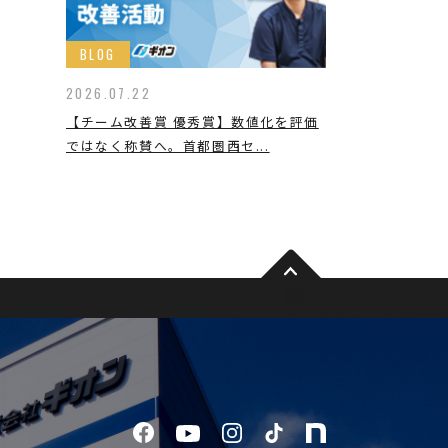
BLOG
2026.07.22
【チーム改善賞 優秀賞】数値化を評価
ではなく称賛へ。首都圏西セ...