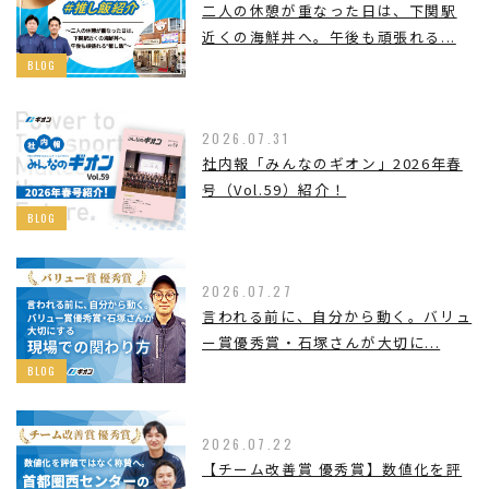
二人の休憩が重なった日は、下関駅
近くの海鮮丼へ。午後も頑張れる...
BLOG
2026.07.31
社内報「みんなのギオン」2026年春
号（Vol.59）紹介！
BLOG
2026.07.27
言われる前に、自分から動く。バリュ
ー賞優秀賞・石塚さんが大切に...
BLOG
2026.07.22
【チーム改善賞 優秀賞】数値化を評